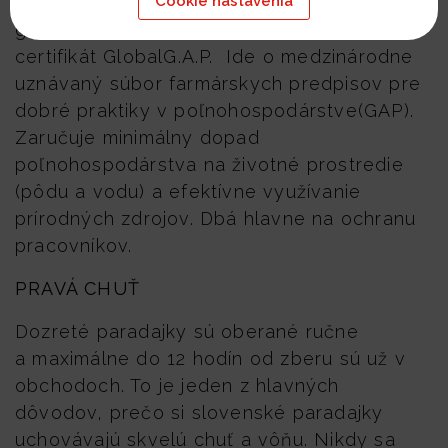
k najchutnejším na svete. Paradajky nie sú
Cookie nastavenia
geneticky modifikované. Ovozela získala
certifikát GlobalG.A.P. Ide o medzinárodne
uznávaný súbor farmárskych predpisov pre
dobré praktiky v poľnohospodárstve(GAP).
Zaručuje minimálny dopad
poľnohospodárstva na životné prostredie
(pôdu a vodu) a efektívne využívanie
prírodných zdrojov. Dbá hlavne na ochranu
pracovníkov.
PRAVÁ CHUŤ
Dozreté paradajky sú oberané ručne
a maximálne do 12 hodín od zberu sú už v
obchodoch. To je jeden z hlavných
dôvodov, prečo si slovenské paradajky
uchovávajú skvelú chuť a vôňu. Nikdy sa