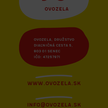
ovozela
OVOZELA, DRUŽSTVO
DIAĽNIČNÁ CESTA 5,
903 01 SENEC
IČO: 47257971
www.ovozela.sk
info@ovozela.sk