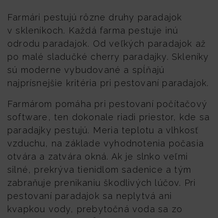
Farmári pestujú rôzne druhy paradajok
v skleníkoch. Každá farma pestuje inú
odrodu paradajok. Od veľkých paradajok až
po malé sladučké cherry paradajky. Skleníky
sú moderne vybudované a spĺňajú
najprísnejšie kritéria pri pestovaní paradajok.
Farmárom pomáha pri pestovaní počítačový
software, ten dokonale riadi priestor, kde sa
paradajky pestujú. Meria teplotu a vlhkosť
vzduchu, na základe vyhodnotenia počasia
otvára a zatvára okná. Ak je slnko veľmi
silné, prekrýva tienidlom sadenice a tým
zabraňuje prenikaniu škodlivých lúčov. Pri
pestovaní paradajok sa neplytvá ani
kvapkou vody, prebytočná voda sa zo